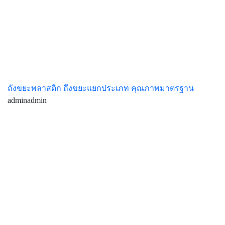
ถังขยะพลาสติก ถึงขยะแยกประเภท คุณภาพมาตรฐาน
adminadmin