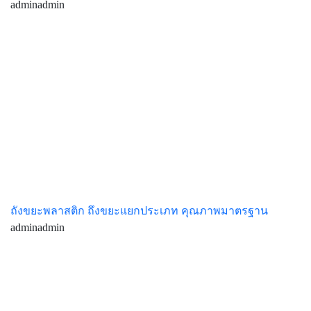
adminadmin
ถังขยะพลาสติก ถึงขยะแยกประเภท คุณภาพมาตรฐาน
adminadmin