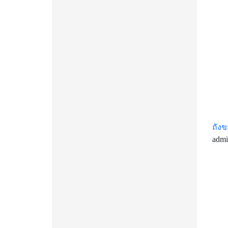
ถัง
adm