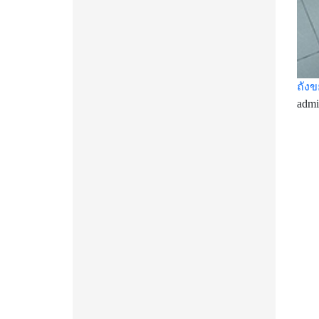
ถัง
adm