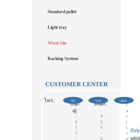
Standard pallet
Light tray
Waste bin
Racking System
CUSTOMER CENTER
0
0
p
โทร.
TEL
FAX
อีเมล.
แฟก
อีเมล.
8
2
l
2
-
a
ซ์.​
-
4
s
9
6
t
1
4
i
ถัง
3
-
c
adm
-
6
p