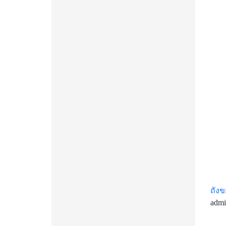
ถัง
adm