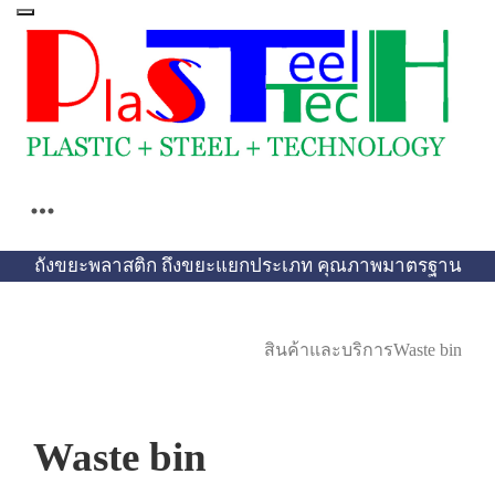
https://theabqreviews.com/2023/03/14/padillas-mexican-kitchen/
https://drinkydrinkproject.com/martini/
https://drinkydrinkproject.com/
https://clubshenonkop.com/
mpo500 link login
mpo500 link login
mpo500 login
mpo500 login
https://theabqreviews.com/
https://solosluteva.com/
https://maackitchen.com/
mpo500 slot
situs mpo500
situs mpo500
situs mpo500
mpo500
mpo500
mpo500
mpo500
mpo500
mpo500
mpo500
mpo500
mpo500
mpo500
mpo500
mpo500
mpo500
mpo500
mpo500
ถังขยะพลาสติก ถึงขยะแยกประเภท คุณภาพมาตรฐาน
สินค้าและบริการ
Waste bin
Waste bin