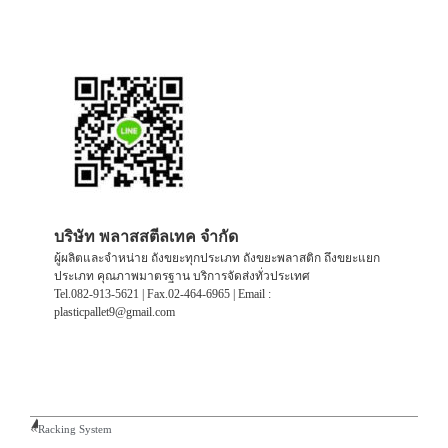
บริษัท พลาสสตีลเทค จำกัด
ผู้ผลิตและจำหน่าย ถังขยะทุกประเภท ถังขยะพลาสติก ถึงขยะแยก
ประเภท คุณภาพมาตรฐาน บริการจัดส่งทั่วประเทศ
Tel.082-913-5621 | Fax.02-464-6965 | Email :
plasticpallet9@gmail.com
Racking System