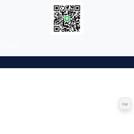
ID LINE
top
slot gacor
https://chaletvrhovikopaonika.com/
slot mahjong
link slot
mahjong
mahjong ways
pgsoft mahjong
https://leabonbiotech.com/