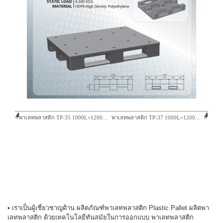
พาเลทพลาสติก TP-35 1000L×1200W×170H mm
พาเลทพลาสติก TP-37 1000L×1200W×150H mm
• เราเป็นผู้เชี่ยวชาญด้าน ผลิตภัณฑ์พาเลทพลาสติก Plastic Pallet ผลิตพา
เลทพลาสติก ด้วยเทคโนโลยีทันสมัยในการออกแบบ พาเลทพลาสติก