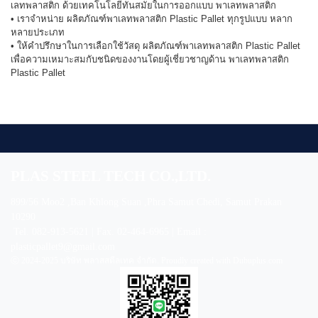
เลทพลาสติก ด้วยเทคโนโลยีทันสมัยในการออกแบบ พาเลทพลาสติก
• เราจำหน่าย ผลิตภัณฑ์พาเลทพลาสติก Plastic Pallet ทุกรูปแบบ หลาก
หลายประเภท
• ให้คำปรึกษาในการเลือกใช้วัสดุ ผลิตภัณฑ์พาเลทพลาสติก Plastic Pallet
เพื่อความเหมาะสมกับชนิดของงานโดยผู้เชี่ยวชาญด้าน พาเลทพลาสติก
Plastic Pallet
PLAS STEEL TECH CO.,LTD.
899/56 Moo2 ,Ban Khlong Suan ,Phra Samut Chedi, Samut Prakan
10290
Tel. 082-913-5621 | Fax. 02-464-6965 | Email :
plasticpallet9@gmail.com
ⓒ 2024-2025 บริษัท พลาสสตีลเทค จำกัด. Proudly created with Dubuplus.com