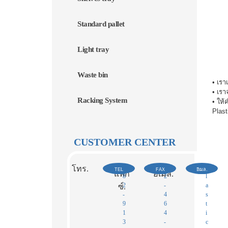
Standard pallet
Light tray
Waste bin
• เร
• เร
Racking System
• ให้
Plast
CUSTOMER CENTER
0
0
p
โทร.
TEL
FAX
อีเมล.
แฟก
อีเมล.
8
2
l
2
-
a
ซ์.​
-
4
s
9
6
t
1
4
i
3
-
c