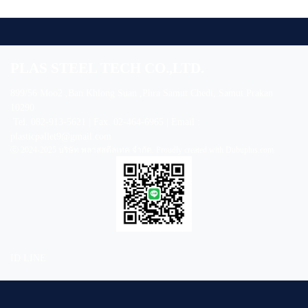
PLAS STEEL TECH CO.,LTD.
899/56 Moo2 ,Ban Khlong Suan ,Phra Samut Chedi, Samut Prakan
10290
Tel. 082-913-5621 | Fax. 02-464-6965 | Email :
plasticpallet9@gmail.com
ⓒ 2024-2025 บริษัท พลาสสตีลเทค จำกัด. Proudly created with Dubuplus.com
ID LINE